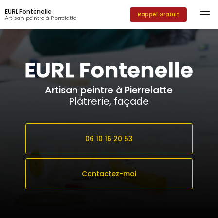
Aller
EURL Fontenelle
au
Rappel Gratuit
Artisan peintre à Pierrelatte
contenu
principal
Artisan peintre à Pierrelatte
Plâtrerie, façade
06 10 16 20 53
Contactez-moi