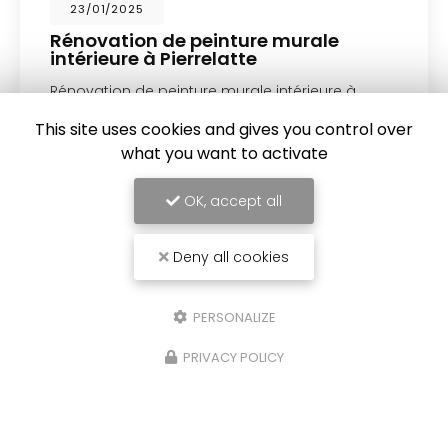
23/01/2025
Rénovation de peinture murale
intérieure à Pierrelatte
Rénovation de peinture murale intérieure à
Pierrelatte
Rénovation de peinture murale
This site uses cookies and gives you control over
intérieure à Pierrelatte
:
EURL Fontenelle
a
récemment réalisé la rénovation de…
what you want to activate
Toute l'actualité
OK, accept all
Deny all cookies
PERSONALIZE
PRIVACY POLICY
Artisan peintre à Pierrelatte