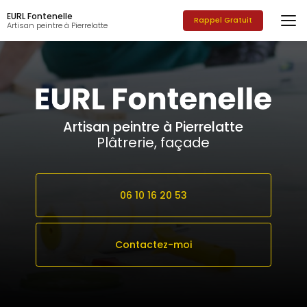
Aller
EURL Fontenelle
au
Rappel Gratuit
Artisan peintre à Pierrelatte
contenu
principal
Artisan peintre à Pierrelatte
Plâtrerie, façade
06 10 16 20 53
Contactez-moi