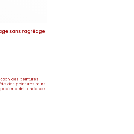
elage sans ragréage
ection des peintures
lète des peintures murs
 papier peint tendance