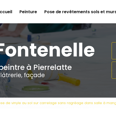
e
ccueil
Peinture
Pose de revêtements sols et mur
peintre à Pierrelatte
lâtrerie, façade
se de vinyle au sol sur carrelage sans ragréage dans salle à man