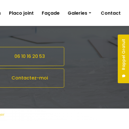
s
Placo joint
Façade
Galeries
Contact
Peinture
Pose de revêtements sols et murs
Rappel Gratuit
Plâtrerie
06 10 16 20 53
Façade
Contactez-moi
ger