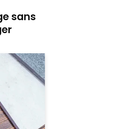
age sans
ger