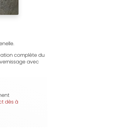
enelle.
ovation complète du
evernissage avec
ment
ct dès à