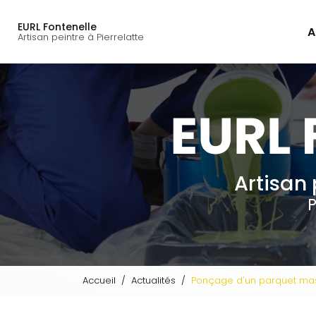
Navigation principal
Aller
au
EURL Fontenelle
A
contenu
Artisan peintre à Pierrelatte
principal
Artisan 
P
Accueil
Actualités
Ponçage d'un parquet mass