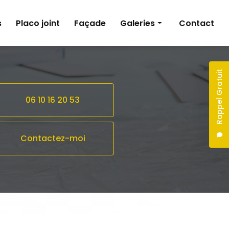
s
Placo joint
Façade
Galeries
Contact
Peinture
Pose de revêtements sols et murs
Rappel Gratuit
Plâtrerie
06 10 16 20 53
Façade
Contactez-moi