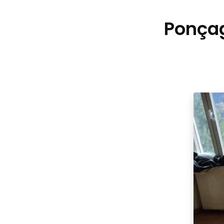
Ponçag