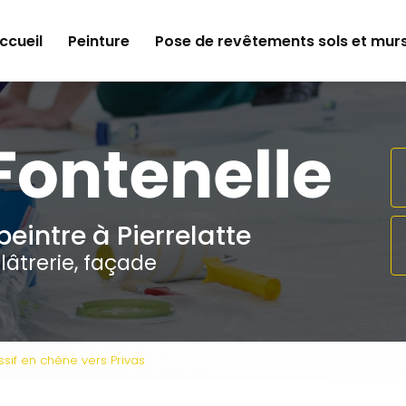
e
ccueil
Peinture
Pose de revêtements sols et mur
peintre à Pierrelatte
lâtrerie, façade
if en chêne vers Privas