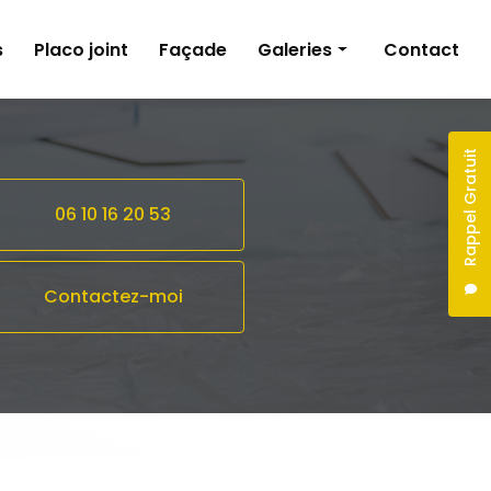
s
Placo joint
Façade
Galeries
Contact
Peinture
Pose de revêtements sols et murs
Rappel Gratuit
Plâtrerie
06 10 16 20 53
Façade
Contactez-moi