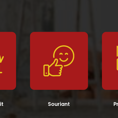
it
Souriant
P