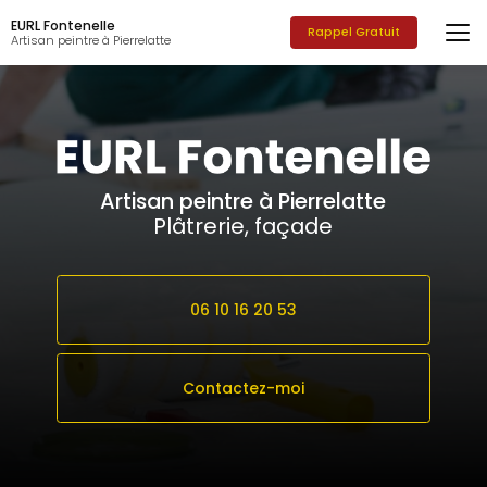
Aller
EURL Fontenelle
au
Rappel Gratuit
Artisan peintre à Pierrelatte
contenu
principal
Artisan peintre à Pierrelatte
Plâtrerie, façade
06 10 16 20 53
Contactez-moi