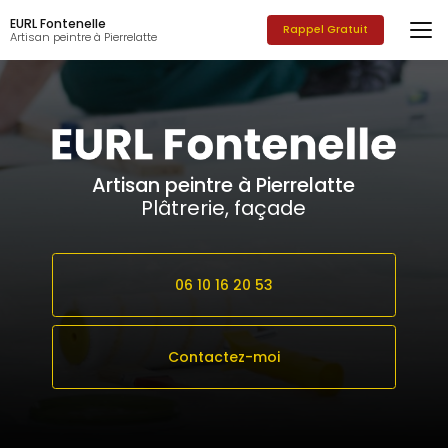
Aller
EURL Fontenelle
au
Rappel Gratuit
Artisan peintre à Pierrelatte
contenu
principal
Artisan peintre à Pierrelatte
Plâtrerie, façade
06 10 16 20 53
Contactez-moi