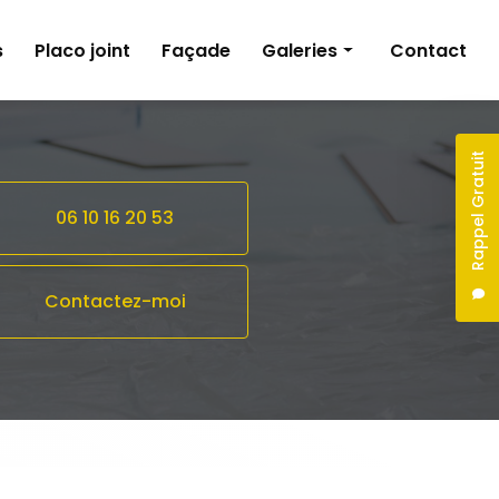
s
Placo joint
Façade
Galeries
Contact
Peinture
Pose de revêtements sols et murs
Rappel Gratuit
Plâtrerie
06 10 16 20 53
Façade
Contactez-moi