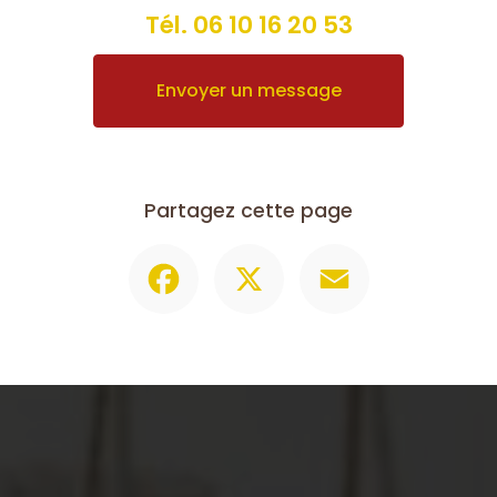
Tél.
06 10 16 20 53
Envoyer un message
Partagez cette page
Facebook
X
Email