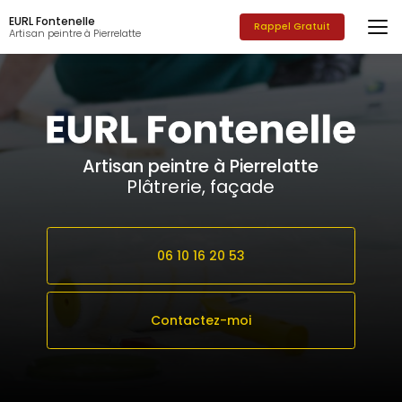
Aller
EURL Fontenelle
au
Rappel Gratuit
Artisan peintre à Pierrelatte
contenu
principal
Artisan peintre à Pierrelatte
Plâtrerie, façade
06 10 16 20 53
Contactez-moi