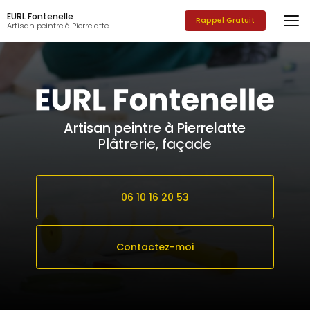
Aller
EURL Fontenelle
au
Rappel Gratuit
Artisan peintre à Pierrelatte
contenu
principal
Artisan peintre à Pierrelatte
Plâtrerie, façade
06 10 16 20 53
Contactez-moi