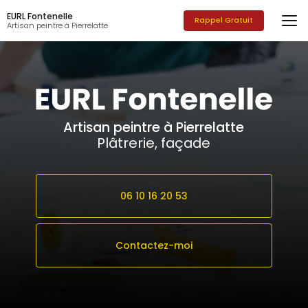
Aller
EURL Fontenelle
au
Rappel Gratuit
Artisan peintre à Pierrelatte
contenu
principal
Artisan peintre à Pierrelatte
Plâtrerie, façade
06 10 16 20 53
Contactez-moi