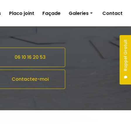
s
Placo joint
Façade
Galeries
Contact
Peinture
Pose de revêtements sols et murs
Rappel Gratuit
Plâtrerie
06 10 16 20 53
Façade
Contactez-moi