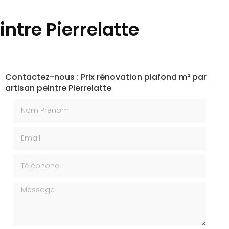
ntre Pierrelatte
Contactez-nous : Prix rénovation plafond m² par
artisan peintre Pierrelatte
Nom Prénom
Email
Téléphone
Message