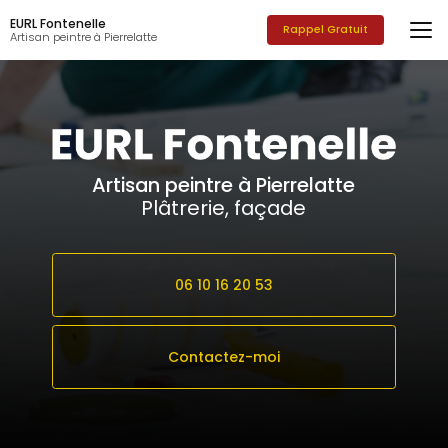
Aller
EURL Fontenelle
au
Rappel Gratuit
Artisan peintre à Pierrelatte
contenu
principal
Artisan peintre à Pierrelatte
Plâtrerie, façade
06 10 16 20 53
Contactez-moi