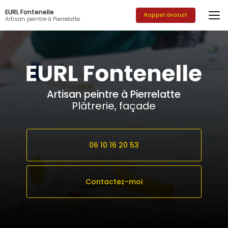
Aller
EURL Fontenelle
au
Rappel Gratuit
Artisan peintre à Pierrelatte
contenu
principal
Artisan peintre à Pierrelatte
Plâtrerie, façade
06 10 16 20 53
Contactez-moi