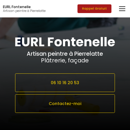
Aller
EURL Fontenelle
au
Rappel Gratuit
Artisan peintre à Pierrelatte
contenu
principal
Artisan peintre à Pierrelatte
Plâtrerie, façade
06 10 16 20 53
Contactez-moi