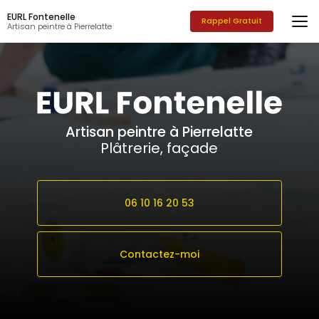
Aller
EURL Fontenelle
au
Rappel Gratuit
Artisan peintre à Pierrelatte
contenu
principal
Artisan peintre à Pierrelatte
Plâtrerie, façade
06 10 16 20 53
Contactez-moi