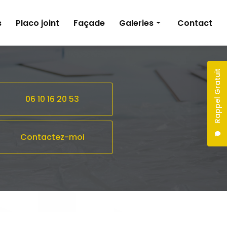
s
Placo joint
Façade
Galeries
Contact
Peinture
Pose de revêtements sols et murs
Rappel Gratuit
Plâtrerie
06 10 16 20 53
Façade
Contactez-moi