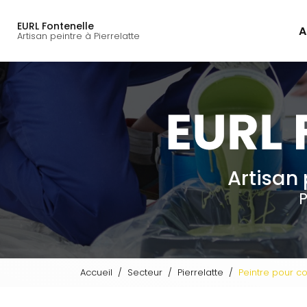
Navigation principal
Aller
au
EURL Fontenelle
A
contenu
Artisan peintre à Pierrelatte
principal
Artisan 
P
Accueil
Secteur
Pierrelatte
Peintre pour co