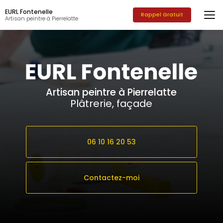
Aller
EURL Fontenelle
au
Rappel Gratuit
Artisan peintre à Pierrelatte
contenu
principal
Artisan peintre à Pierrelatte
Plâtrerie, façade
06 10 16 20 53
Contactez-moi