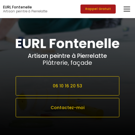
Aller
EURL Fontenelle
au
Rappel Gratuit
Artisan peintre à Pierrelatte
contenu
principal
Artisan peintre à Pierrelatte
Plâtrerie, façade
06 10 16 20 53
Contactez-moi