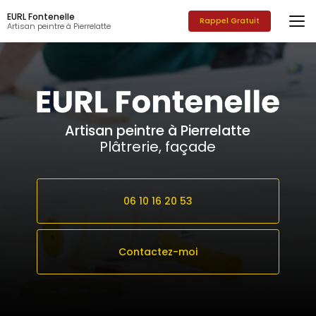
Aller
EURL Fontenelle
au
Rappel Gratuit
Artisan peintre à Pierrelatte
contenu
principal
Artisan peintre à Pierrelatte
Plâtrerie, façade
06 10 16 20 53
Contactez-moi