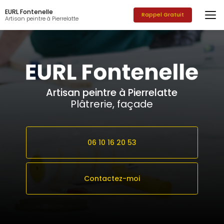
Aller
EURL Fontenelle
au
Rappel Gratuit
Artisan peintre à Pierrelatte
contenu
principal
Artisan peintre à Pierrelatte
Plâtrerie, façade
06 10 16 20 53
Contactez-moi