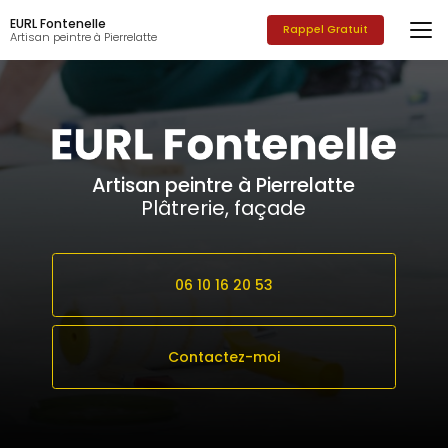
Aller
EURL Fontenelle
au
Rappel Gratuit
Artisan peintre à Pierrelatte
contenu
principal
Artisan peintre à Pierrelatte
Plâtrerie, façade
06 10 16 20 53
Contactez-moi