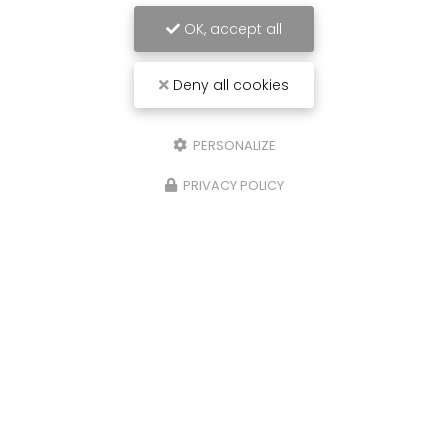
OK, accept all
Deny all cookies
PERSONALIZE
Artisan peintre à Pierrelatte
PRIVACY POLICY
Pierrelatte
06 10 16 20 53
Du lundi au vendredi :
8h - 19h
Voir
+
d'infos sur
Habitatpresto