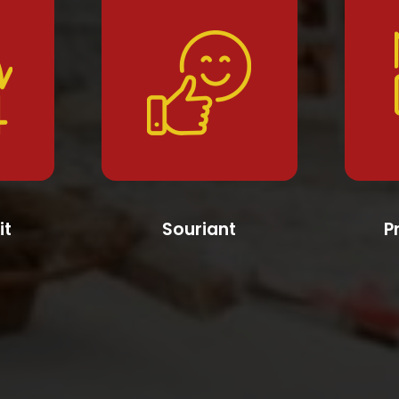
it
Souriant
P