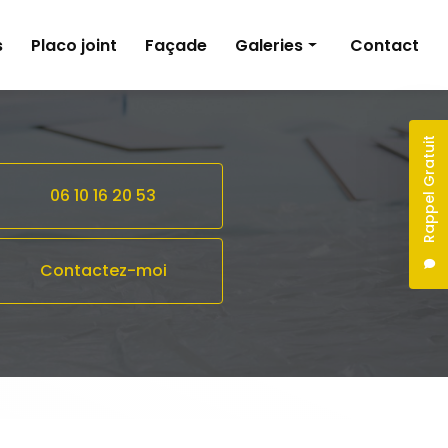
s
Placo joint
Façade
Galeries
Contact
Peinture
Pose de revêtements sols et murs
Rappel Gratuit
Plâtrerie
06 10 16 20 53
Façade
Contactez-moi