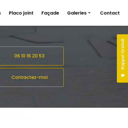
s
Placo joint
Façade
Galeries
Contact
Peinture
Pose de revêtements sols et murs
Rappel Gratuit
Plâtrerie
06 10 16 20 53
Façade
Contactez-moi