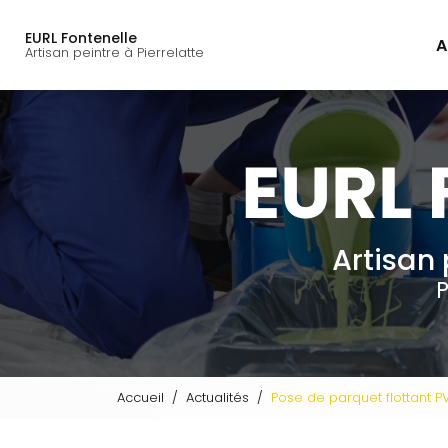
Navigation principal
Aller
au
EURL Fontenelle
A
contenu
Artisan peintre à Pierrelatte
principal
Artisan 
P
Accueil
Actualités
Pose de parquet flottant P