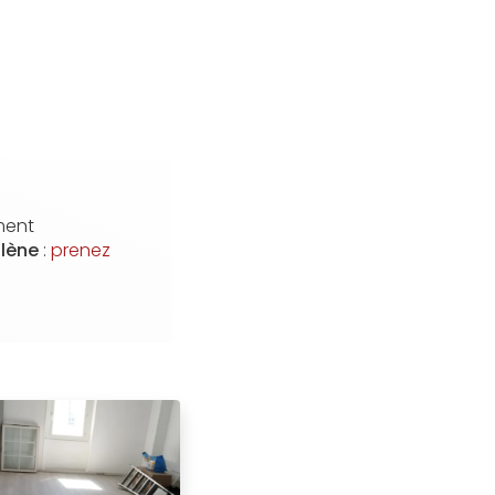
ment
llène
:
prenez