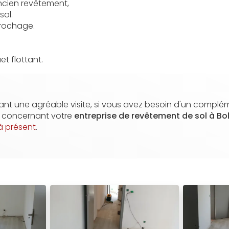
ncien revêtement,
sol.
crochage.
t flottant.
nt une agréable visite, si vous avez besoin d'un complé
n concernant votre
entreprise de
revêtement de sol à Bo
à présent
.