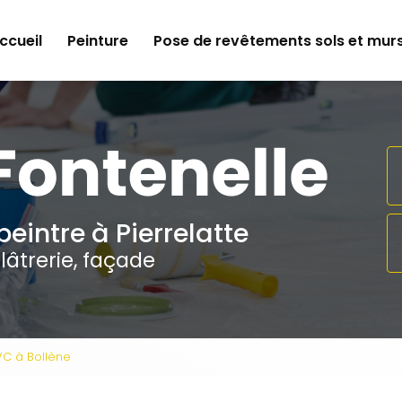
e
ccueil
Peinture
Pose de revêtements sols et mur
peintre à Pierrelatte
lâtrerie, façade
VC à Bollène