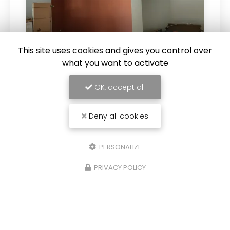
This site uses cookies and gives you control over
what you want to activate
23/01/2025
OK, accept all
Rénovation de peinture murale
intérieure à Pierrelatte
Deny all cookies
Rénovation de peinture murale intérieure à
Pierrelatte
Rénovation de peinture murale
intérieure à Pierrelatte
:
EURL Fontenelle
a
PERSONALIZE
récemment réalisé la rénovation de…
PRIVACY POLICY
Toute l'actualité