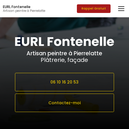
Aller
EURL Fontenelle
au
Rappel Gratuit
Artisan peintre à Pierrelatte
contenu
principal
Artisan peintre à Pierrelatte
Plâtrerie, façade
06 10 16 20 53
Contactez-moi